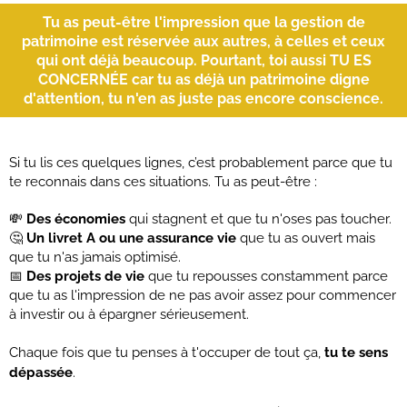
Tu as peut-être l'impression que la gestion de
patrimoine est réservée aux autres, à celles et ceux
qui ont déjà beaucoup. Pourtant, toi aussi TU ES
CONCERNÉE car tu as déjà un patrimoine digne
d'attention, tu n'en as juste pas encore conscience.
Si tu lis ces quelques lignes, c’est probablement parce que tu
te reconnais dans ces situations. Tu as peut-être :
💸
Des économies
qui stagnent et que tu n'oses pas toucher.
🤔
Un livret A ou une assurance vie
que tu as ouvert mais
que tu n'as jamais optimisé.
📅
Des projets de vie
que tu repousses constamment parce
que tu as l'impression de ne pas avoir assez pour commencer
à investir ou à épargner sérieusement.
Chaque fois que tu penses à t'occuper de tout ça,
tu te sens
dépassée
.