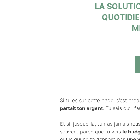
LA SOLUTIO
QUOTIDIE
M
Si tu es sur cette page, c’est pr
partait ton argent
. Tu sais qu’il 
Et si, jusque-là, tu n’as jamais r
souvent parce que tu vois
le budg
outils qui ne te donnent pas
une v