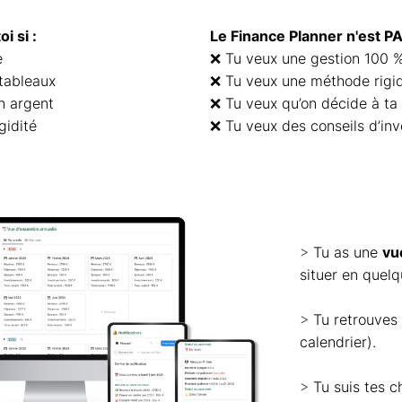
i si :
Le Finance Planner n'est PAS 
e
❌ Tu veux une gestion 100 
tableaux
❌ Tu veux une méthode rigi
n argent
❌ Tu veux qu’on décide à ta
gidité
❌ Tu veux des conseils d’in
>
Tu as une
vu
situer en quel
>
Tu retrouves
calendrier).
>
Tu suis tes c