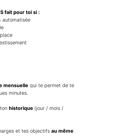
fait pour toi si :
% automatisée
de
 place
vestissement
e mensuelle
qui te permet de te
ques minutes.
 ton
historique
(jour / mois /
harges et tes objectifs
au même