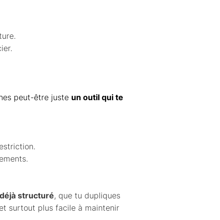
ture.
ier.
ches peut-être juste
un outil qui te
striction.
sements.
déjà structuré
, que tu dupliques
et surtout plus facile à maintenir