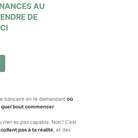
FINANCES AU
RENDRE DE
CI
mpte bancaire en te demandant
où
ar quel bout commencer
.
u n’en es pas capable. Non ! C’est
collent pas à ta réalité
, et des