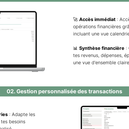
🚀
Accès immédiat
: Accè
opérations financières grâ
incluant une vue calendrie
📊
Synthèse financière
:
tes revenus, dépenses, é
une vue d'ensemble claire 
02. Gestion personnalisée des transactions
ries
: Adapte les
 tes besoins
alisé.