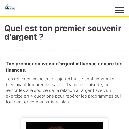
Acc
ueil
Quel est ton premier souvenir
M
d'argent ?
es
pr
o
d
Ton premier souvenir d'argent influence encore tes
ui
finances.
ts
Tes réflexes financiers d'aujourd'hui se sont construits
M
bien avant ton premier salaire. Dans cet épisode, tu
es
remontes à la source de ta relation à l'argent avec un
gr
exercice en 4 questions pour repérer les programmes qui
at
tournent encore en arrière-plan.
ui
ts
M