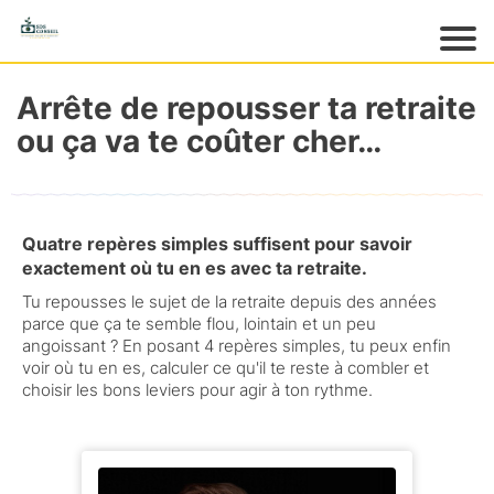
Acc
ueil
Arrête de repousser ta retraite
M
ou ça va te coûter cher…
es
pr
o
d
Quatre repères simples suffisent pour savoir
ui
exactement où tu en es avec ta retraite.
ts
Tu repousses le sujet de la retraite depuis des années
M
parce que ça te semble flou, lointain et un peu
es
angoissant ? En posant 4 repères simples, tu peux enfin
gr
voir où tu en es, calculer ce qu'il te reste à combler et
at
choisir les bons leviers pour agir à ton rythme.
ui
ts
M