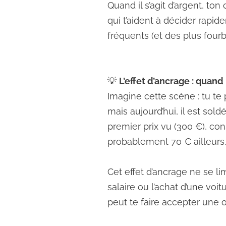
Quand il s’agit d’argent, to
qui t’aident à décider rapid
fréquents (et des plus fourb
💡
L’effet d’ancrage : quan
Imagine cette scène : tu t
mais aujourd’hui, il est sol
premier prix vu (300 €), c
probablement 70 € ailleurs.
Cet effet d’ancrage ne se li
salaire ou l’achat d’une vo
peut te faire accepter une 