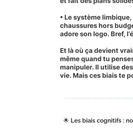
et fait des plans solide
• Le système limbique
,
chaussures hors budget
adore son logo. Bref, l’
Et là où ça devient vr
même quand tu penses ê
manipuler. Il utilise de
vie. Mais ces biais te 
🌟
Les biais cognitifs : n