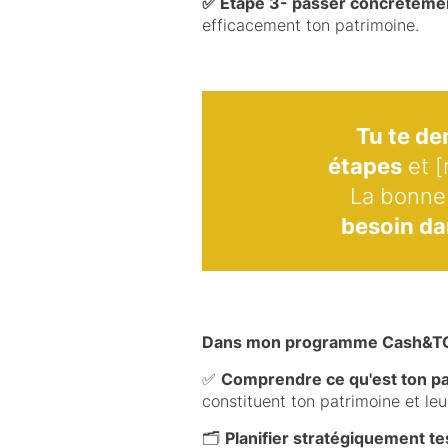
✅ Étape 3- passer concrètement
efficacement ton patrimoine.
Tu te d
étapes
et [
La bonne 
besoin d
Dans mon programme Cash&T
✅
Comprendre ce qu'est ton pa
constituent ton patrimoine et leu
🗂️
Planifier stratégiquement te