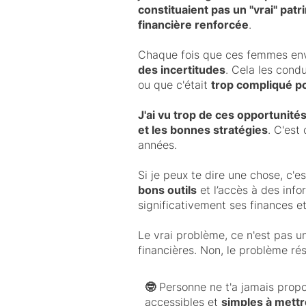
constituaient pas un "vrai" pat
financière renforcée
.
Chaque fois que ces femmes envi
des incertitudes
. Cela les cond
ou que c'était
trop compliqué po
J'ai vu trop de ces opportunité
et les bonnes stratégies
. C'est
années.
Si je peux te dire une chose, c'e
bons outils
et l’accès à des info
significativement ses finances e
Le vrai problème, ce n'est pas 
financières. Non, le problème rés
🤓
Personne ne t'a jamais propo
accessibles et
simples à mettr