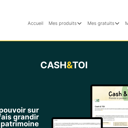
Accueil
Mes produits
Mes gratuits
M
CASH
&
TOI
pouvoir sur
fais grandir
 patrimoine