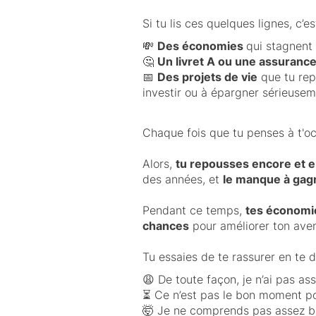
Si tu lis ces quelques lignes, c’
💸
Des économies
qui stagnent 
🤔
Un livret A ou une assurance
📅
Des projets de vie
que tu rep
investir ou à épargner sérieusem
Chaque fois que tu penses à t'o
Alors,
tu repousses encore et 
des années, et
le manque à gag
Pendant ce temps,
tes économi
chances
pour améliorer ton aveni
Tu essaies de te rassurer en te d
😩 De toute façon, je n’ai pas as
⏳ Ce n’est pas le bon moment p
🤯 Je ne comprends pas assez bi