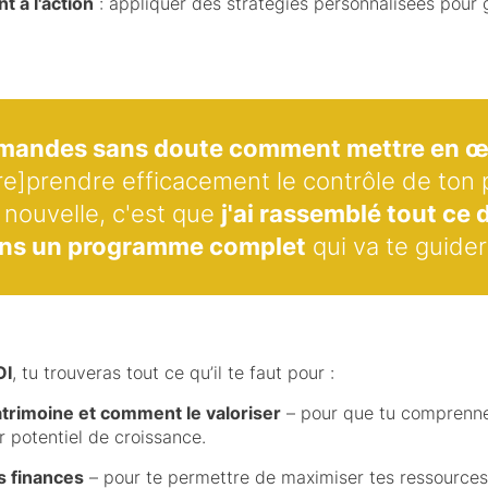
 à l'action
: appliquer des stratégies personnalisées pour 
emandes sans doute comment mettre en œ
re]prendre efficacement le contrôle de ton 
nouvelle, c'est que
j'ai rassemblé tout ce 
ans un programme complet
qui va te guider
OI
, tu trouveras tout ce qu’il te faut pour :
trimoine et comment le valoriser
– pour que tu comprenne
r potentiel de croissance.
s finances
– pour te permettre de maximiser tes ressources e