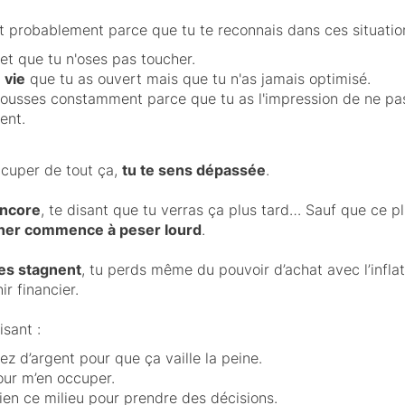
est probablement parce que tu te reconnais dans ces situatio
et que tu n'oses pas toucher.
 vie
que tu as ouvert mais que tu n'as jamais optimisé.
ousses constamment parce que tu as l'impression de ne pa
ent.
ccuper de tout ça,
tu te sens dépassée
.
encore
, te disant que tu verras ça plus tard… Sauf que ce pl
ner commence à peser lourd
.
es stagnent
, tu perds même du pouvoir d’achat avec l’infla
r financier.
isant :
sez d’argent pour que ça vaille la peine.
our m’en occuper.
en ce milieu pour prendre des décisions.