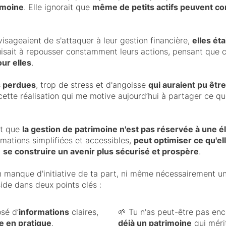
rimoine
. Elle ignorait que
même de petits actifs peuvent con
sageaient de s'attaquer à leur gestion financière,
elles ét
uisait à repousser constamment leurs actions, pensant que 
ur elles
.
s perdues
, trop de stress et d'angoisse
qui auraient pu êtr
 cette réalisation qui me motive aujourd’hui à partager ce qu
st que
la gestion de patrimoine n'est pas réservée à une él
rmations simplifiées et accessibles,
peut optimiser ce qu'e
t
se construire un avenir plus sécurisé et prospère
.
un manque d'initiative de ta part, ni même nécessairement 
ide dans deux points clés :
sé d’
informations
claires,
🌱 Tu n'as peut-être pas en
e en pratique
.
déjà un patrimoine
qui mérit