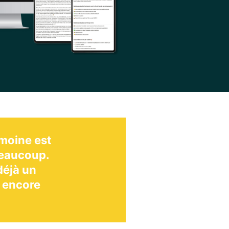
imoine est
 beaucoup.
déjà un
s encore