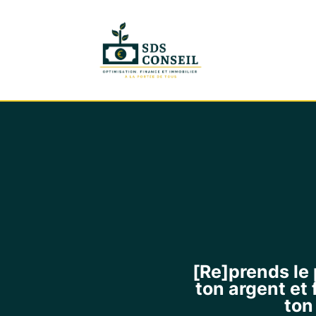
[Re]prends le 
ton argent
et 
ton