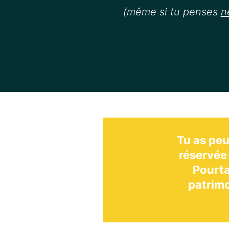
(même si tu penses
n
Tu as peu
réservée 
Pourta
patrimo