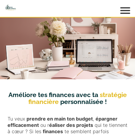
Acc
ueil
M
es
pr
o
d
ui
ts
M
es
Améliore tes finances avec ta
stratégie
gr
financière
personnalisée !
at
ui
ts
Tu veux
prendre en main ton budget
,
épargner
efficacement
ou r
éaliser des projets
qui te tiennent
M
à cœur ? Si les
finances
te semblent parfois