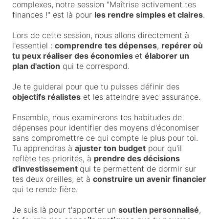
o
complexes, notre session "Maîtrise activement tes
n
finances !" est là pour
les rendre simples et claires
.
p
o
Lors de cette session, nous allons directement à
d
l'essentiel :
comprendre tes dépenses
,
repérer où
ca
tu peux réaliser des économies
et
élaborer un
st
plan d'action
qui te correspond.
M
Je te guiderai pour que tu puisses définir des
es
objectifs réalistes
et les atteindre avec assurance.
ar
tic
Ensemble, nous examinerons tes habitudes de
le
dépenses pour identifier des moyens d'économiser
s
sans compromettre ce qui compte le plus pour toi.
Tu apprendras à
ajuster ton budget
pour qu'il
Co
reflète tes priorités, à
prendre des décisions
nta
d'investissement
qui te permettent de dormir sur
ct
tes deux oreilles, et à
construire un avenir financier
qui te rende fière.
Je suis là pour t'apporter un
soutien personnalisé
,