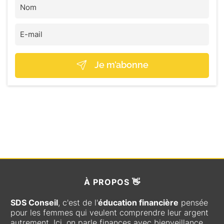
Je m’abonne
À
PROPOS 👋
SDS Conseil
, c'est de l'
éducation financière
pensée
pour les femmes qui veulent comprendre leur argent
autrement. Ici, on parle finances avec bienveillance,