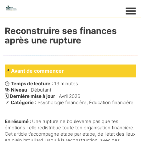
Acc
ueil
Reconstruire ses finances
M
après une rupture
es
pr
o
d
ui
📍
Avant de commencer
ts
⏱️
Temps de lecture
: 13 minutes
M
📚
Niveau
: Débutant
es
🗓️
Dernière mise à jour
: Avril 2026
gr
📌
Catégorie
:
Psychologie financière, Éducation financière
at
ui
En résumé :
Une rupture ne bouleverse pas que tes
ts
émotions : elle redistribue toute ton organisation financière.
M
Cet article t'accompagne étape par étape, de l'état des lieux
en plein brouillard jusqu'à la reconstruction, avec des