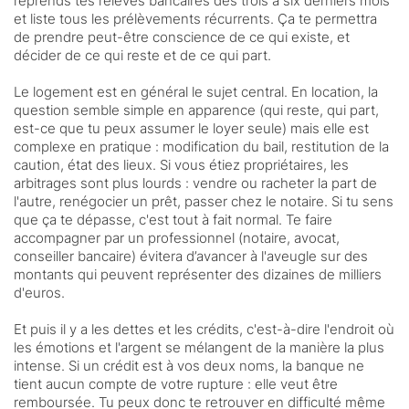
reprends tes relevés bancaires des trois à six derniers mois
et liste tous les prélèvements récurrents. Ça te permettra
de prendre peut-être conscience de ce qui existe, et
décider de ce qui reste et de ce qui part.
Le logement est en général le sujet central. En location, la
question semble simple en apparence (qui reste, qui part,
est-ce que tu peux assumer le loyer seule) mais elle est
complexe en pratique : modification du bail, restitution de la
caution, état des lieux. Si vous étiez propriétaires, les
arbitrages sont plus lourds : vendre ou racheter la part de
l'autre, renégocier un prêt, passer chez le notaire. Si tu sens
que ça te dépasse, c'est tout à fait normal. Te faire
accompagner par un professionnel (notaire, avocat,
conseiller bancaire) évitera d’avancer à l'aveugle sur des
montants qui peuvent représenter des dizaines de milliers
d'euros.
Et puis il y a les dettes et les crédits, c'est-à-dire l'endroit où
les émotions et l'argent se mélangent de la manière la plus
intense. Si un crédit est à vos deux noms, la banque ne
tient aucun compte de votre rupture : elle veut être
remboursée. Tu peux donc te retrouver en difficulté même