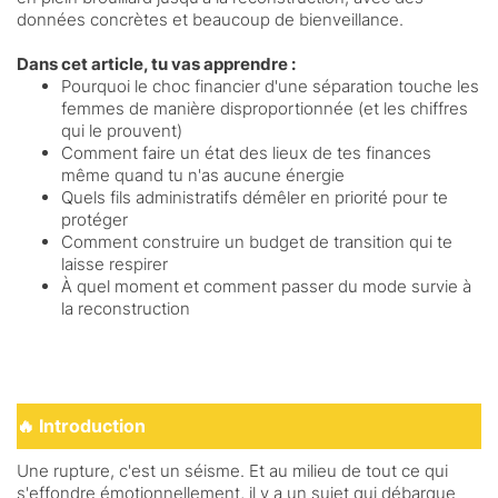
o
données concrètes et beaucoup de bienveillance.
n
p
Dans cet article, tu vas apprendre :
o
Pourquoi le choc financier d'une séparation touche les
d
femmes de manière disproportionnée (et les chiffres
ca
qui le prouvent)
st
Comment faire un état des lieux de tes finances
même quand tu n'as aucune énergie
M
Quels fils administratifs démêler en priorité pour te
es
protéger
ar
Comment construire un budget de transition qui te
tic
laisse respirer
le
À quel moment et comment passer du mode survie à
s
la reconstruction
Co
nta
ct
🔥 Introduction
Une rupture, c'est un séisme. Et au milieu de tout ce qui
s'effondre émotionnellement, il y a un sujet qui débarque