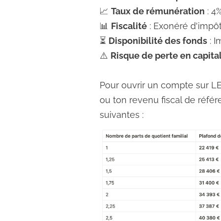
📈
Taux de rémunération
: 4
📊
Fiscalité
: Exonéré d'impôt
⏳
Disponibilité des fonds
: I
⚠️
Risque de perte en capita
Pour ouvrir un compte sur LEP
ou ton revenu fiscal de référ
suivantes :