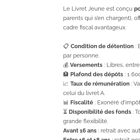
Le Livret Jeune est conçu
po
parents qui s’en chargent), o
cadre fiscal avantageux.
📋
Condition de détention
: 
par personne.
💰
Versements
: Libres, entre
🏦
Plafond des dépôts
: 1 60
📈
Taux de rémunération
: V
celui du livret A.
📊
Fiscalité
: Exonéré d'impôt
⏳
Disponibilité des fonds
: T
grande flexibilité.
Avant 16 ans
: retrait avec au
Entre 16 et 18 ans
: retrait p