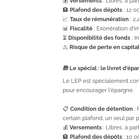
💰
Versements
: Libres, à par
🏦
Plafond des dépôts
: 12 0
📈
Taux de rémunération
: 2
📊
Fiscalité
: Exonération d'i
⏳
Disponibilité des fonds
: I
⚠️
Risque de perte en capita
🎁 Le spécial : le livret d'ép
Le LEP est spécialement c
pour encourager l'épargne.
📋
Condition de détention
: 
certain plafond, un seul par 
💰
Versements
: Libres, à par
🏦
Plafond des dépôts
: 10 0