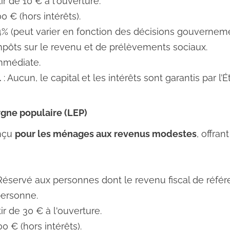
tir de 10 € à l'ouverture.
00 € (hors intérêts).
,4% (peut varier en fonction des décisions gouverneme
mpôts sur le revenu et de prélèvements sociaux.
mmédiate.
l
: Aucun, le capital et les intérêts sont garantis par l’Ét
argne populaire (LEP)
onçu
pour les ménages aux revenus modestes
, offra
Réservé aux personnes dont le revenu fiscal de réfé
personne.
tir de 30 € à l'ouverture.
00 € (hors intérêts).