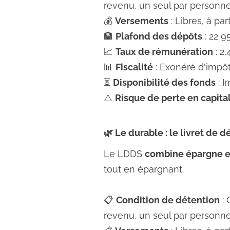
revenu, un seul par personne
💰
Versements
: Libres, à par
🏦
Plafond des dépôts
: 22 9
📈
Taux de rémunération
: 2
📊
Fiscalité
: Exonéré d'impôt
⏳
Disponibilité des fonds
: I
⚠️
Risque de perte en capita
🌿 Le durable : le livret de
Le LDDS
combine épargne e
tout en épargnant.
📋
Condition de détention
: 
revenu, un seul par personne