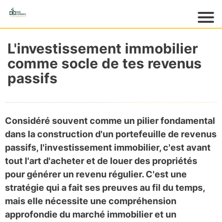
Acc
ueil
L'investissement immobilier
M
comme socle de tes revenus
es
passifs
pr
o
d
ui
Considéré souvent comme un pilier fondamental
ts
dans la construction d'un portefeuille de revenus
M
passifs,
l'investissement immobilier, c'est avant
es
gr
tout l'art d'acheter et de louer des propriétés
at
pour générer un revenu régulier
. C'est une
ui
stratégie qui a fait ses preuves au fil du temps,
ts
mais elle nécessite une compréhension
M
approfondie du marché immobilier et un