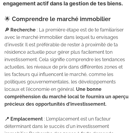
o
engagement actif dans la gestion de tes biens.
n
p
🌟
Comprendre le marché immobilier
o
d
🔎 Recherche
: La première étape est de te familiariser
ca
avec le marché immobilier dans lequel tu envisages
st
d'investir. Il est préférable de rester à proximité de ta
M
résidence actuelle pour gérer plus facilement ton
es
investissement. Cela signifie comprendre les tendances
ar
actuelles, les niveaux de prix dans différentes zones et
tic
les facteurs qui influencent le marché, comme les
le
s
politiques gouvernementales, les développements
locaux et l'économie en général.
Une bonne
Co
compréhension du marché local te fournira un aperçu
nta
précieux des opportunités d'investissement.
ct
📍 Emplacement
: L'emplacement est un facteur
déterminant dans le succès d'un investissement