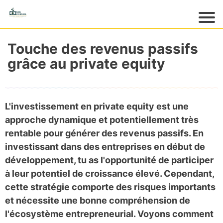
Acc
ueil
Touche des revenus passifs
M
grâce au private equity
es
pr
o
d
L'investissement en private equity est une
ui
approche dynamique et
potentiellement très
ts
rentable
pour générer des revenus passifs. En
M
investissant dans des entreprises en début de
es
développement, tu as l'opportunité de participer
gr
at
à leur potentiel de croissance élevé. Cependant,
ui
cette stratégie comporte des risques importants
ts
et nécessite une bonne compréhension de
M
l'écosystème entrepreneurial. Voyons comment