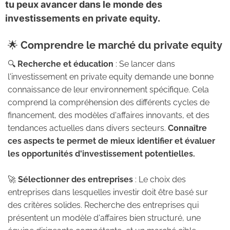
o
tu peux avancer dans le monde des
n
investissements en private equity.
p
o
d
🌟
Comprendre le marché du private equity
ca
🔍
Recherche et éducation
: Se lancer dans
st
l'investissement en private equity demande une bonne
M
connaissance de leur environnement spécifique. Cela
es
comprend la compréhension des différents cycles de
ar
financement, des modèles d'affaires innovants, et des
tic
tendances actuelles dans divers secteurs.
Connaître
le
s
ces aspects te permet de mieux identifier et évaluer
les opportunités d'investissement potentielles.
Co
nta
🚀
Sélectionner des entreprises
: Le choix des
ct
entreprises dans lesquelles investir doit être basé sur
des critères solides. Recherche des entreprises qui
présentent un modèle d'affaires bien structuré, une